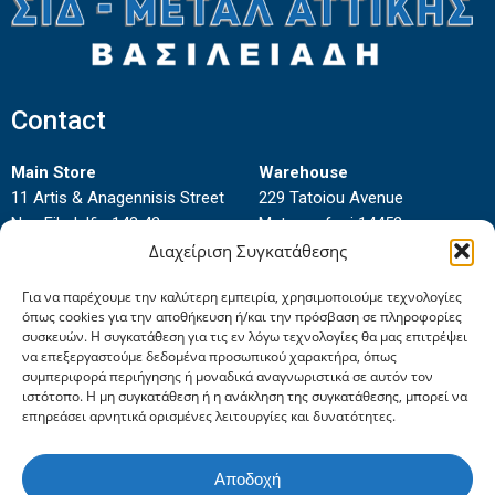
Contact
Main Store
Warehouse
11 Artis & Anagennisis Street
229 Tatoiou Avenue
Nea Filadelfia 143 42
Metamorfosi 14452
Phone:
2102777138-
Phone:
2102833990
Διαχείριση Συγκατάθεσης
2102795707
Για να παρέχουμε την καλύτερη εμπειρία, χρησιμοποιούμε τεχνολογίες
Fax:
2102797705
όπως cookies για την αποθήκευση ή/και την πρόσβαση σε πληροφορίες
συσκευών. Η συγκατάθεση για τις εν λόγω τεχνολογίες θα μας επιτρέψει
να επεξεργαστούμε δεδομένα προσωπικού χαρακτήρα, όπως
συμπεριφορά περιήγησης ή μοναδικά αναγνωριστικά σε αυτόν τον
ιστότοπο. Η μη συγκατάθεση ή η ανάκληση της συγκατάθεσης, μπορεί να
επηρεάσει αρνητικά ορισμένες λειτουργίες και δυνατότητες.
Αποδοχή