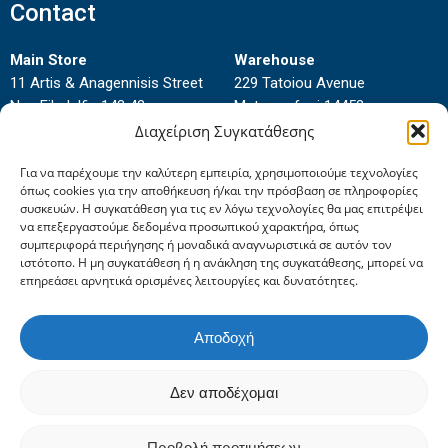
Contact
Main Store
Warehouse
11 Artis & Anagennisis Street
229 Tatoiou Avenue
Nea Filadelfia 143 42
Metamorfosi 14452
Phone:
2102777138-
Phone:
2102833990
Διαχείριση Συγκατάθεσης
2102795707
Για να παρέχουμε την καλύτερη εμπειρία, χρησιμοποιούμε τεχνολογίες
Fax:
2102797705
όπως cookies για την αποθήκευση ή/και την πρόσβαση σε πληροφορίες
συσκευών. Η συγκατάθεση για τις εν λόγω τεχνολογίες θα μας επιτρέψει
να επεξεργαστούμε δεδομένα προσωπικού χαρακτήρα, όπως
συμπεριφορά περιήγησης ή μοναδικά αναγνωριστικά σε αυτόν τον
ιστότοπο. Η μη συγκατάθεση ή η ανάκληση της συγκατάθεσης, μπορεί να
επηρεάσει αρνητικά ορισμένες λειτουργίες και δυνατότητες.
Αποδοχή
Δεν αποδέχομαι
© 2022 SID METAL Attica Vasiliadis E.P.E. | Powered by
BlackPixel
.
Προβολή προτιμήσεων